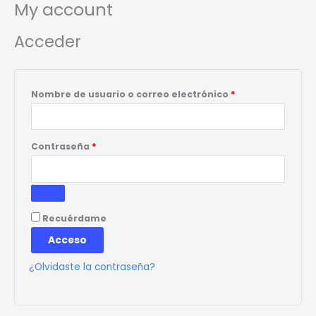
My account
Ir
Obligatorio
Obligatorio
Obligatorio
al
Acceder
contenido
Nombre de usuario o correo electrónico
*
Contraseña
*
Recuérdame
Acceso
¿Olvidaste la contraseña?